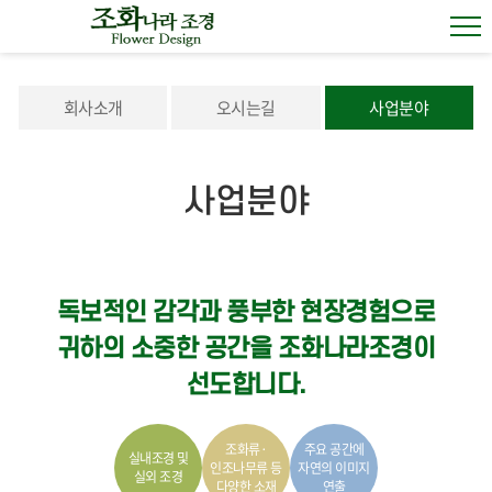
회사소개
오시는길
사업분야
사업분야
독보적인 감각과 풍부한 현장경험으로
귀하의 소중한 공간을 조화나라조경이
선도합니다.
조화류·
주요 공간에
실내조경 및
인조나무류 등
자연의 이미지
실외 조경
다양한 소재
연출