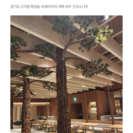
경기도 곤지암 화담숲 내 베이커리 카페 내부 인조소나무